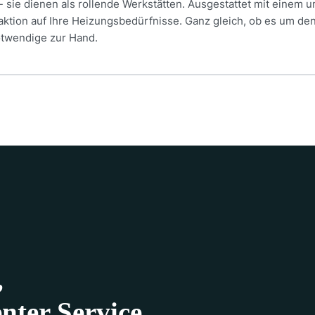
 sie dienen als rollende Werkstätten. Ausgestattet mit einem 
eaktion auf Ihre Heizungsbedürfnisse. Ganz gleich, ob es um de
otwendige zur Hand.
,
nter Service