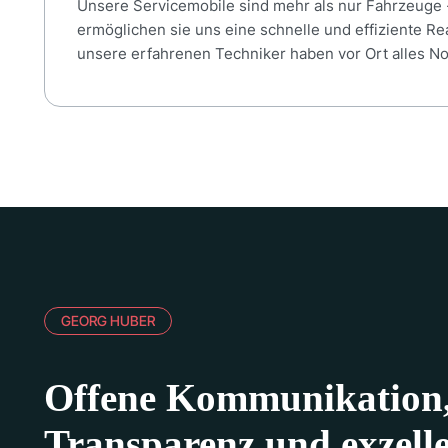
Unsere Servicemobile sind mehr als nur Fahrzeuge -
ermöglichen sie uns eine schnelle und effiziente R
unsere erfahrenen Techniker haben vor Ort alles N
GEORG HUBER
Offene Kommunikation
Transparenz und exzelle