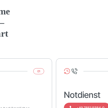
eme
–
art
01
Notdienst
+49 7851 9384-0